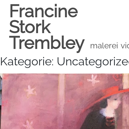
Skip
Francine
to
content
Stork
Trembley
malerei
vi
Kategorie:
Uncategoriz